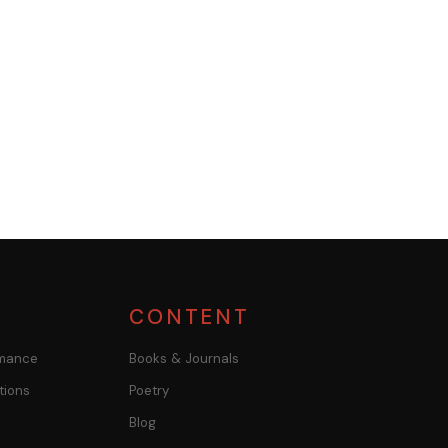
S
CONTENT
rmance
Books & Journals
tions
Poetry
Blog