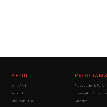
ABOUT
PROGRAM
Who Am I
Productivity & Perfo
What I Do
Riwaayet — Organiza
The Tools I Use
Classics