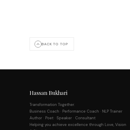
BACK TO TOP
Hassan Bukhari
Transformation Together.
Business Coach · Performance Coach · NLP Trainer
Author · Poet · Speaker · Consultant
Helping you achieve excellence through Love, Vision