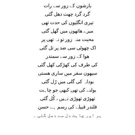
بارشوں کے زور سے رات
گرد گرد چھت دھل گئی
تیری انگلیوں کی حدت تھی
میرے ھاتھوں میں گھل گئی
محبت منہ زور تو نہ تھی پر
اک چھوٹی سی ضد پر تل گئی
ھوا کے زور سے سمندر
کی طرف کی کھڑکی کھل گئی
سیھون سفر میں ساری ھستی
بودلہ کی گلی میں رُل گئی
بولنے کی تھی کبھی جو چاہت
تھوڑی تھوڑی نہیں ، کُل گئی
قلندر قبیلے کی رسم ہے حسن
ہر اور چاہت دل سے دھل گئی ۔