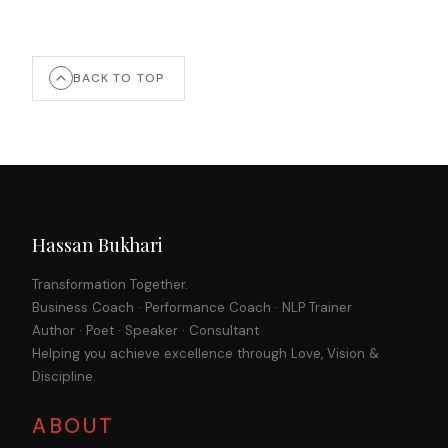
BACK TO TOP
Hassan Bukhari
Transformation Together.
Business Coach · Performance Coach · NLP Trainer
Author · Poet · Speaker · Consultant
Helping you achieve excellence through Love, Vision &
Discipline.
ABOUT