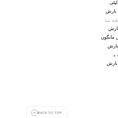
پٹی
 بارش
ئے ہے
بارش
 مانگوں
بارش
 یہ
بارش
BACK TO TOP