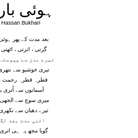
ہوئی با
y
Hassan Bukhari
بعد مدت کے پھر ہوئی
گرتی ، اترتی ، اٹھتی
تیرے بدن سے پیوستہ 
تیری خوشبو سے نتھری
قطرہ قطرہ رحمت 
آسمانوں سے اُتری 
میری سوچ سے الجھی 
تیرے دھیان سے نکھری
اتنی مدت بعد لگے
گویا مجھ پہ ہی اتری