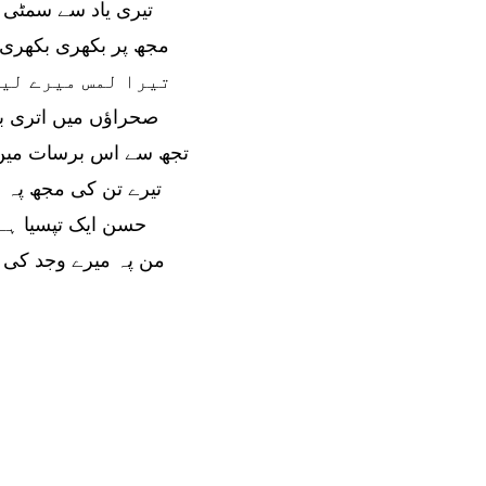
تیری یاد سے سمٹی ل
مجھ پر بکھری بکھری
تیرا لمس میرے لی
صحراؤں میں اتری 
تجھ سے اس برسات میں
تیرے تن کی مجھ پہ 
حسن ایک تپسیا ہے
من پہ میرے وجد کی 