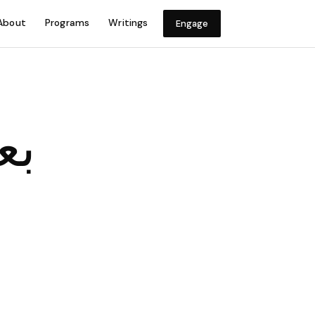
About
Programs
Writings
Engage
بع